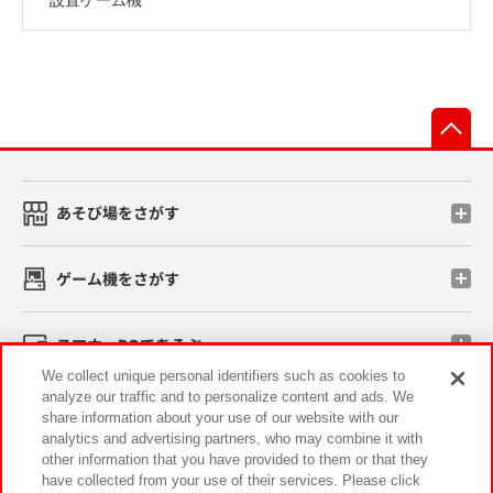
先
あそび場をさがす
ゲーム機をさがす
スマホ・PCであそぶ
We collect unique personal identifiers such as cookies to
analyze our traffic and to personalize content and ads. We
イベント・キャンペーン
share information about your use of our website with our
analytics and advertising partners, who may combine it with
other information that you have provided to them or that they
have collected from your use of their services. Please click