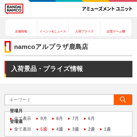
店舗情報
イベント&ニュース
入荷プライズ
設置ゲーム機
namcoアルプラザ鹿島店
入荷景品・プライズ情報
登場月
全て表示
9月
8月
7月
6月
登場週
全て表示
5週
4週
3週
2週
1週