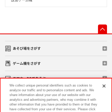
先
あそび場をさがす
ゲーム機をさがす
スマホ・PCであそぶ
We collect unique personal identifiers such as cookies to
analyze our traffic and to personalize content and ads. We
イベント・キャンペーン
share information about your use of our website with our
analytics and advertising partners, who may combine it with
other information that you have provided to them or that they
have collected from your use of their services. Please click