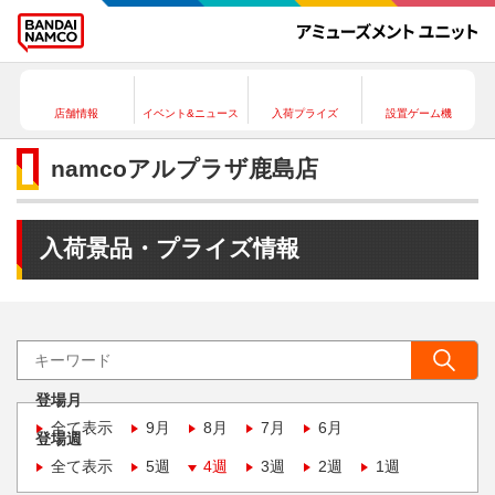
店舗情報
イベント&ニュース
入荷プライズ
設置ゲーム機
namcoアルプラザ鹿島店
入荷景品・プライズ情報
登場月
全て表示
9月
8月
7月
6月
登場週
全て表示
5週
4週
3週
2週
1週