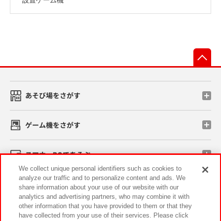
先
あそび場をさがす
ゲーム機をさがす
スマホ・PCであそぶ
We collect unique personal identifiers such as cookies to
analyze our traffic and to personalize content and ads. We
イベント・キャンペーン
share information about your use of our website with our
analytics and advertising partners, who may combine it with
other information that you have provided to them or that they
have collected from your use of their services. Please click