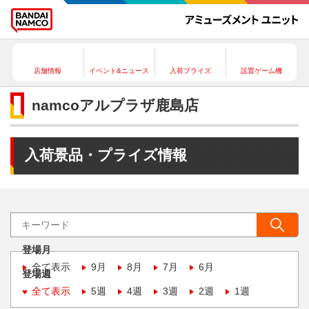
店舗情報
イベント&ニュース
入荷プライズ
設置ゲーム機
namcoアルプラザ鹿島店
入荷景品・プライズ情報
登場月
全て表示
9月
8月
7月
6月
登場週
全て表示
5週
4週
3週
2週
1週