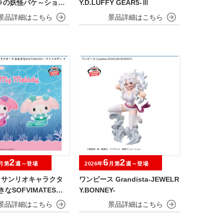
ラの妖怪バケ～ション
Y.D.LUFFY GEAR5-Ⅲ
OFVIMATES～野原し
～
2
6
2
月第
週～登場
2026年
月第
週～登場
.】サンリオキャラクタ
ワンピース Grandista-JEWELR
なSOFVIMATES～
Y.BONNEY-
ィ マーメイドver. ～