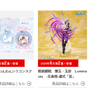
2
6
2
月第
週～登場
2026年
月第
週～登場
 わんわんシリコンスク
呪術廻戦 懐玉・玉折 Lumina
sta ‐五条悟‐虚式「茈」