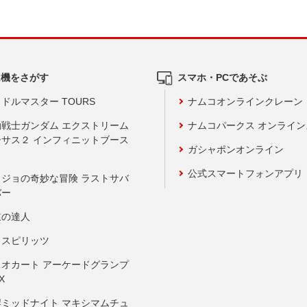
ム機をさがす
スマホ・PCであそぶ
ドルマスター TOURS
ナムコオンラインクレーン
動戦士ガンダム エクストリーム
ナムコパークス オンライ
ーサス２ インフィニットブース
ガシャポンオンライン
公式スマートフォンアプリ
ョジョの奇妙な冒険 ラストサバ
バー
鼓の達人
りスピリッツ
リオカート アーケードグランプ
X
岸ミッドナイト マキシマムチュ