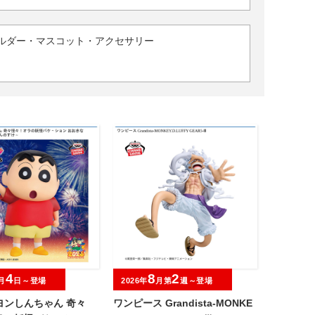
ルダー・マスコット・アクセサリー
4
8
2
月
日～登場
2026年
月第
週～登場
ヨンしんちゃん 奇々
ワンピース Grandista-MONKE