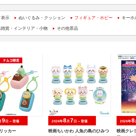
て表示
ぬいぐるみ・クッション
フィギュア・ホビー
キーホ
活雑貨・インテリア・小物
その他景品
9
8
7
8
月
日～登場
2026年
月
日～登場
2026年
クリッカー
映画ちいかわ 人魚の島のひみつ
映画クレ