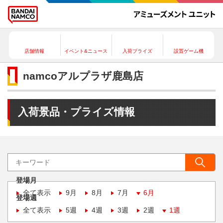
店舗情報
イベント&ニュース
入荷プライズ
設置ゲーム機
namcoアルプラザ鹿島店
入荷景品・プライズ情報
登場月
全て表示
9月
8月
7月
6月
登場週
全て表示
5週
4週
3週
2週
1週