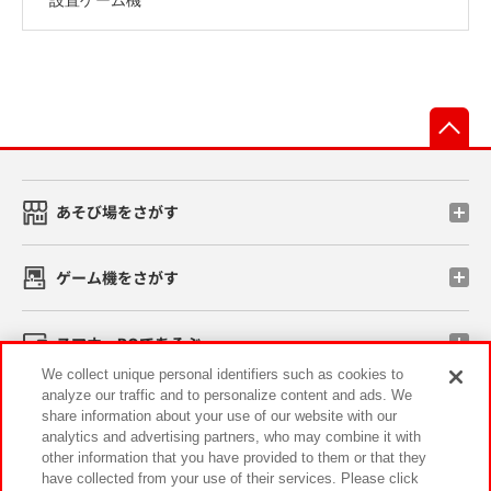
先
あそび場をさがす
ゲーム機をさがす
スマホ・PCであそぶ
We collect unique personal identifiers such as cookies to
analyze our traffic and to personalize content and ads. We
イベント・キャンペーン
share information about your use of our website with our
analytics and advertising partners, who may combine it with
other information that you have provided to them or that they
have collected from your use of their services. Please click