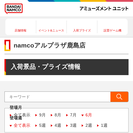
店舗情報
イベント&ニュース
入荷プライズ
設置ゲーム機
namcoアルプラザ鹿島店
入荷景品・プライズ情報
登場月
全て表示
9月
8月
7月
6月
登場週
全て表示
5週
4週
3週
2週
1週