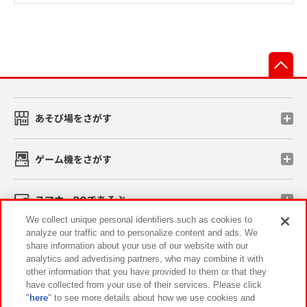
先
あそび場をさがす
ゲーム機をさがす
スマホ・PCであそぶ
We collect unique personal identifiers such as cookies to
analyze our traffic and to personalize content and ads. We
イベント・キャンペーン
share information about your use of our website with our
analytics and advertising partners, who may combine it with
other information that you have provided to them or that they
have collected from your use of their services. Please click
"
here
" to see more details about how we use cookies and
関連会社
サステナビリティ
サイトポリシー