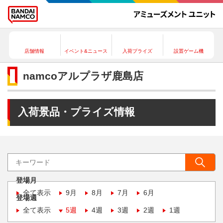
店舗情報
イベント&ニュース
入荷プライズ
設置ゲーム機
namcoアルプラザ鹿島店
入荷景品・プライズ情報
登場月
全て表示
9月
8月
7月
6月
登場週
全て表示
5週
4週
3週
2週
1週