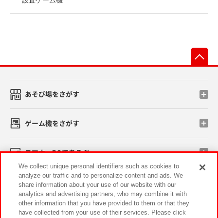
先
あそび場をさがす
ゲーム機をさがす
スマホ・PCであそぶ
We collect unique personal identifiers such as cookies to
analyze our traffic and to personalize content and ads. We
イベント・キャンペーン
share information about your use of our website with our
analytics and advertising partners, who may combine it with
other information that you have provided to them or that they
have collected from your use of their services. Please click