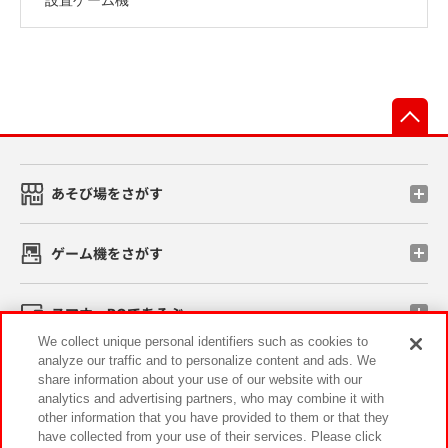
先
あそび場をさがす
ゲーム機をさがす
スマホ・PCであそぶ
We collect unique personal identifiers such as cookies to
analyze our traffic and to personalize content and ads. We
イベント・キャンペーン
share information about your use of our website with our
analytics and advertising partners, who may combine it with
other information that you have provided to them or that they
have collected from your use of their services. Please click