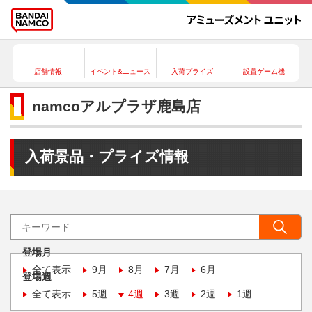
店舗情報
イベント&ニュース
入荷プライズ
設置ゲーム機
namcoアルプラザ鹿島店
入荷景品・プライズ情報
登場月
全て表示
9月
8月
7月
6月
登場週
全て表示
5週
4週
3週
2週
1週