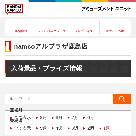
店舗情報
イベント&ニュース
入荷プライズ
設置ゲーム機
namcoアルプラザ鹿島店
入荷景品・プライズ情報
登場月
全て表示
9月
8月
7月
6月
登場週
全て表示
5週
4週
3週
2週
1週