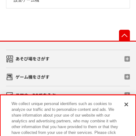
先
あそび場をさがす
ゲーム機をさがす
スマホ・PCであそぶ
We collect unique personal identifiers such as cookies to
analyze our traffic and to personalize content and ads. We
イベント・キャンペーン
share information about your use of our website with our
analytics and advertising partners, who may combine it with
other information that you have provided to them or that they
have collected from your use of their services. Please click