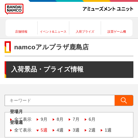
店舗情報
イベント&ニュース
入荷プライズ
設置ゲーム機
namcoアルプラザ鹿島店
入荷景品・プライズ情報
登場月
全て表示
9月
8月
7月
6月
登場週
全て表示
5週
4週
3週
2週
1週