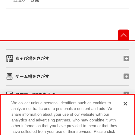
先
あそび場をさがす
ゲーム機をさがす
スマホ・PCであそぶ
We collect unique personal identifiers such as cookies to
analyze our traffic and to personalize content and ads. We
イベント・キャンペーン
share information about your use of our website with our
analytics and advertising partners, who may combine it with
other information that you have provided to them or that they
have collected from your use of their services. Please click