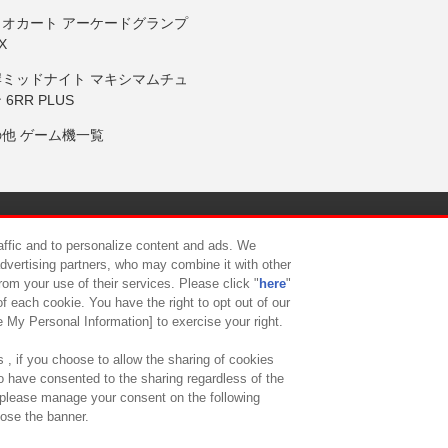
リオカート アーケードグランプ
X
岸ミッドナイト マキシマムチュ
 6RR PLUS
の他 ゲーム機一覧
サイトポリシー
プライバシーポリシー
ウェブアクセシビリティ方
raffic and to personalize content and ads. We
advertising partners, who may combine it with other
rom your use of their services. Please click "
here
"
供について
カスタマーハラスメント対応方針
よくあるご質問・
f each cookie. You have the right to opt out of our
e My Personal Information] to exercise your right.
 , if you choose to allow the sharing of cookies
to have consented to the sharing regardless of the
, please manage your consent on the following
lose the banner.
ndai Namco Amusement Lab Inc.
©Bandai Namco Experience Inc.
©HANAY