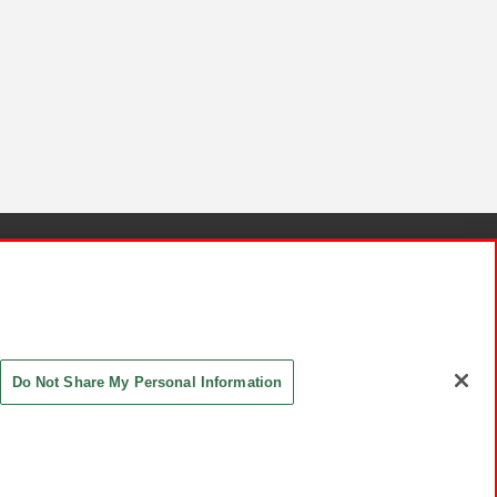
針と検証結果
お取引先さまとともに
お問い合わせ
Do Not Share My Personal Information
ASHIKI Co., Ltd. All Rights Reserved.