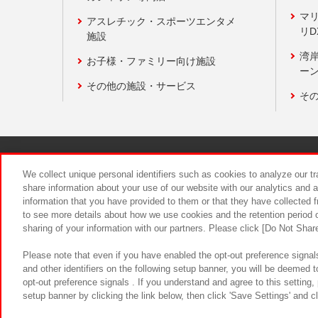
マ
アスレチック・スポーツエンタメ
リD
施設
湾
お子様・ファミリー向け施設
ーン
その他の施設・サービス
そ
関連会社
サステナビリティ
We collect unique personal identifiers such as cookies to analyze our t
share information about your use of our website with our analytics and 
information that you have provided to them or that they have collected f
食品のご提
to see more details about how we use cookies and the retention period o
sharing of your information with our partners. Please click [Do Not Shar
Please note that even if you have enabled the opt-out preference signals
and other identifiers on the following setup banner, you will be deemed 
opt-out preference signals . If you understand and agree to this setting
setup banner by clicking the link below, then click 'Save Settings' and c
©Bandai Namco Amusement Inc.
©Ba