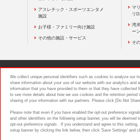
マ
アスレチック・スポーツエンタメ
リD
施設
湾
お子様・ファミリー向け施設
ーン
その他の施設・サービス
そ
関連会社
サステナビリティ
We collect unique personal identifiers such as cookies to analyze our t
share information about your use of our website with our analytics and 
information that you have provided to them or that they have collected f
食品のご提
to see more details about how we use cookies and the retention period o
sharing of your information with our partners. Please click [Do Not Shar
Please note that even if you have enabled the opt-out preference signals
and other identifiers on the following setup banner, you will be deemed 
opt-out preference signals . If you understand and agree to this setting
setup banner by clicking the link below, then click 'Save Settings' and c
©Bandai Namco Amusement Inc.
©Ba