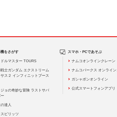
ム機をさがす
スマホ・PCであそぶ
ドルマスター TOURS
ナムコオンラインクレーン
動戦士ガンダム エクストリーム
ナムコパークス オンライ
ーサス２ インフィニットブース
ガシャポンオンライン
公式スマートフォンアプリ
ョジョの奇妙な冒険 ラストサバ
バー
鼓の達人
りスピリッツ