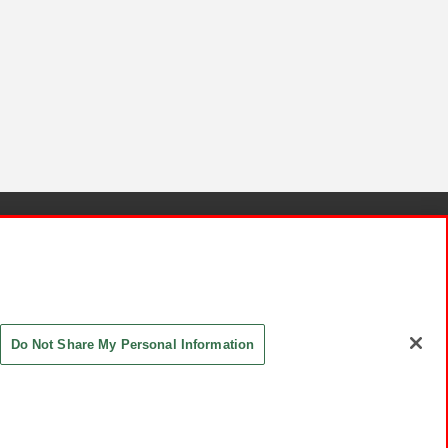
針と検証結果
お取引先さまとともに
お問い合わせ
Do Not Share My Personal Information
ASHIKI Co., Ltd. All Rights Reserved.