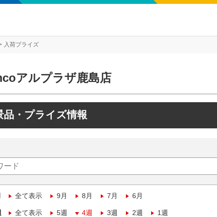
入荷プライズ
mcoアルプラザ鹿島店
景品・プライズ情報
月
全て表示
9月
8月
7月
6月
週
全て表示
5週
4週
3週
2週
1週