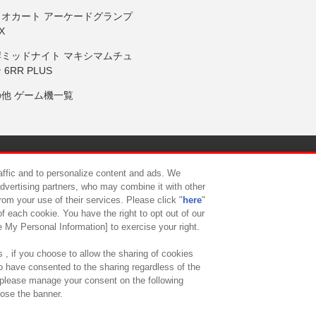
リオカート アーケードグランプ
X
岸ミッドナイト マキシマムチュ
 6RR PLUS
の他 ゲーム機一覧
サイトポリシー
プライバシーポリシー
ウェブアクセシビリティ方
raffic and to personalize content and ads. We
advertising partners, who may combine it with other
rom your use of their services. Please click "
here
"
供について
カスタマーハラスメント対応方針
よくあるご質問・
f each cookie. You have the right to opt out of our
e My Personal Information] to exercise your right.
 , if you choose to allow the sharing of cookies
to have consented to the sharing regardless of the
, please manage your consent on the following
lose the banner.
ndai Namco Amusement Lab Inc.
©Bandai Namco Experience Inc.
©HANAY