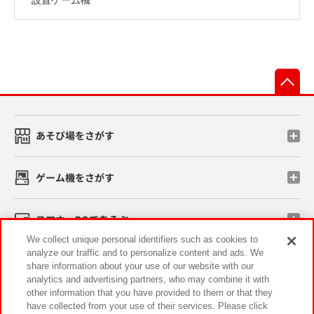
先
あそび場をさがす
ゲーム機をさがす
スマホ・PCであそぶ
We collect unique personal identifiers such as cookies to
analyze our traffic and to personalize content and ads. We
イベント・キャンペーン
share information about your use of our website with our
analytics and advertising partners, who may combine it with
other information that you have provided to them or that they
have collected from your use of their services. Please click