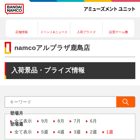
店舗情報
イベント&ニュース
入荷プライズ
設置ゲーム機
namcoアルプラザ鹿島店
入荷景品・プライズ情報
登場月
全て表示
9月
8月
7月
6月
登場週
全て表示
5週
4週
3週
2週
1週