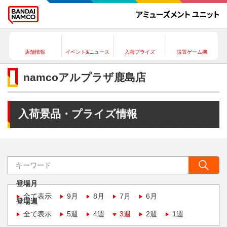
店舗情報
イベント&ニュース
入荷プライズ
設置ゲーム機
namcoアルプラザ鹿島店
入荷景品・プライズ情報
登場月
全て表示
9月
8月
7月
6月
登場週
全て表示
5週
4週
3週
2週
1週