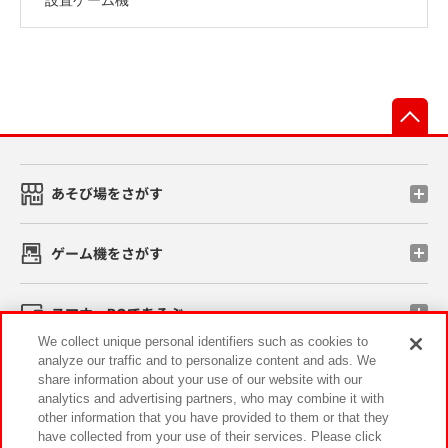
先
あそび場をさがす
ゲーム機をさがす
スマホ・PCであそぶ
We collect unique personal identifiers such as cookies to
analyze our traffic and to personalize content and ads. We
イベント・キャンペーン
share information about your use of our website with our
analytics and advertising partners, who may combine it with
other information that you have provided to them or that they
have collected from your use of their services. Please click