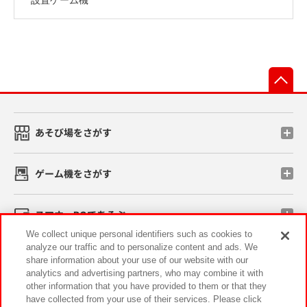
先
あそび場をさがす
ゲーム機をさがす
スマホ・PCであそぶ
We collect unique personal identifiers such as cookies to
analyze our traffic and to personalize content and ads. We
イベント・キャンペーン
share information about your use of our website with our
analytics and advertising partners, who may combine it with
other information that you have provided to them or that they
have collected from your use of their services. Please click