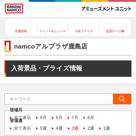
店舗情報
イベント&ニュース
入荷プライズ
設置ゲーム機
namcoアルプラザ鹿島店
入荷景品・プライズ情報
登場月
全て表示
9月
8月
7月
6月
登場週
全て表示
5週
4週
3週
2週
1週