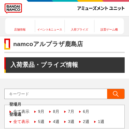
店舗情報
イベント&ニュース
入荷プライズ
設置ゲーム機
namcoアルプラザ鹿島店
入荷景品・プライズ情報
登場月
全て表示
9月
8月
7月
6月
登場週
全て表示
5週
4週
3週
2週
1週