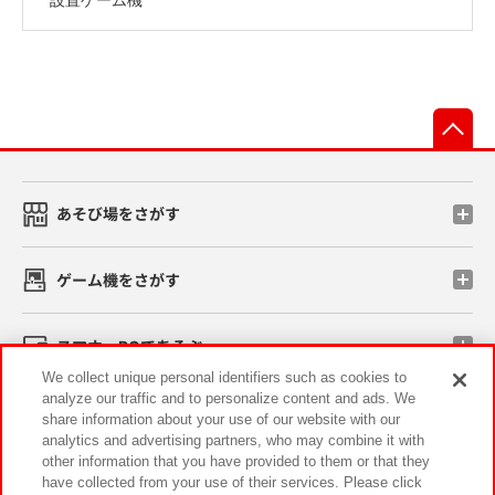
先
あそび場をさがす
ゲーム機をさがす
スマホ・PCであそぶ
We collect unique personal identifiers such as cookies to
analyze our traffic and to personalize content and ads. We
イベント・キャンペーン
share information about your use of our website with our
analytics and advertising partners, who may combine it with
other information that you have provided to them or that they
have collected from your use of their services. Please click