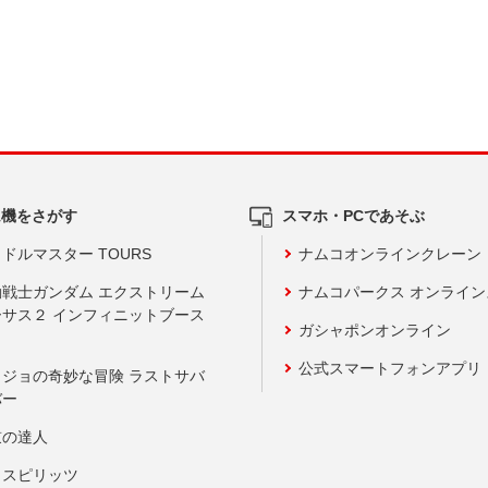
ム機をさがす
スマホ・PCであそぶ
ドルマスター TOURS
ナムコオンラインクレーン
動戦士ガンダム エクストリーム
ナムコパークス オンライ
ーサス２ インフィニットブース
ガシャポンオンライン
公式スマートフォンアプリ
ョジョの奇妙な冒険 ラストサバ
バー
鼓の達人
りスピリッツ