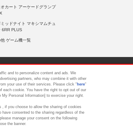
リオカート アーケードグランプ
X
岸ミッドナイト マキシマムチュ
 6RR PLUS
の他 ゲーム機一覧
サイトポリシー
プライバシーポリシー
ウェブアクセシビリティ方
raffic and to personalize content and ads. We
advertising partners, who may combine it with other
rom your use of their services. Please click "
here
"
供について
カスタマーハラスメント対応方針
よくあるご質問・
f each cookie. You have the right to opt out of our
e My Personal Information] to exercise your right.
 , if you choose to allow the sharing of cookies
to have consented to the sharing regardless of the
, please manage your consent on the following
lose the banner.
ndai Namco Amusement Lab Inc.
©Bandai Namco Experience Inc.
©HANAY