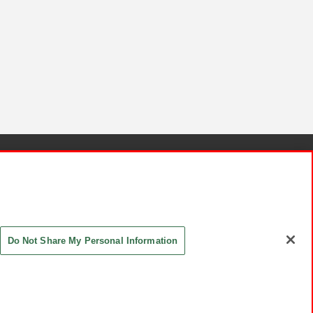
針と検証結果
お取引先さまとともに
お問い合わせ
Do Not Share My Personal Information
ASHIKI Co., Ltd. All Rights Reserved.