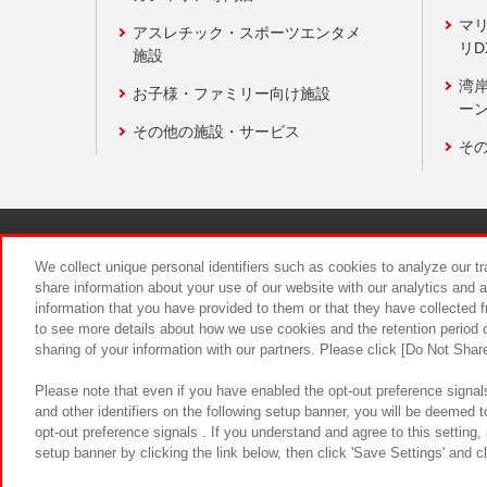
マ
アスレチック・スポーツエンタメ
リD
施設
湾
お子様・ファミリー向け施設
ーン
その他の施設・サービス
そ
関連会社
サステナビリティ
We collect unique personal identifiers such as cookies to analyze our t
share information about your use of our website with our analytics and 
information that you have provided to them or that they have collected f
食品のご提
to see more details about how we use cookies and the retention period o
sharing of your information with our partners. Please click [Do Not Shar
Please note that even if you have enabled the opt-out preference signals
and other identifiers on the following setup banner, you will be deemed 
opt-out preference signals . If you understand and agree to this setting
setup banner by clicking the link below, then click 'Save Settings' and c
©Bandai Namco Amusement Inc.
©Ba