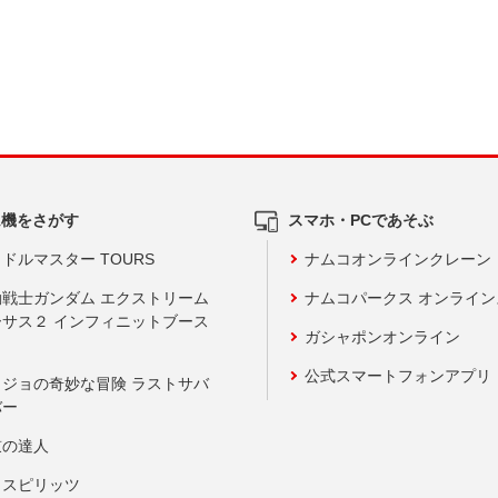
ム機をさがす
スマホ・PCであそぶ
ドルマスター TOURS
ナムコオンラインクレーン
動戦士ガンダム エクストリーム
ナムコパークス オンライ
ーサス２ インフィニットブース
ガシャポンオンライン
公式スマートフォンアプリ
ョジョの奇妙な冒険 ラストサバ
バー
鼓の達人
りスピリッツ