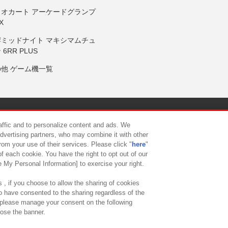
リオカート アーケードグランプ
X
岸ミッドナイト マキシマムチュ
 6RR PLUS
の他 ゲーム機一覧
サイトポリシー
プライバシーポリシー
ウェブアクセシビリティ方
raffic and to personalize content and ads. We
advertising partners, who may combine it with other
rom your use of their services. Please click "
here
"
供について
カスタマーハラスメント対応方針
よくあるご質問・
f each cookie. You have the right to opt out of our
e My Personal Information] to exercise your right.
 , if you choose to allow the sharing of cookies
to have consented to the sharing regardless of the
, please manage your consent on the following
lose the banner.
ndai Namco Amusement Lab Inc.
©Bandai Namco Experience Inc.
©HANAY