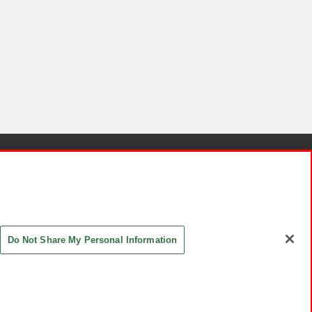
針と検証結果
お取引先さまとともに
お問い合わせ
Do Not Share My Personal Information
ASHIKI Co., Ltd. All Rights Reserved.