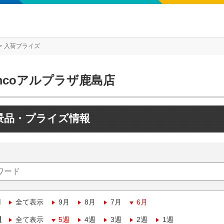
入荷プライズ
mcoアルプラザ鹿島店
景品・プライズ情報
月
全て表示
9月
8月
7月
6月
週
全て表示
5週
4週
3週
2週
1週