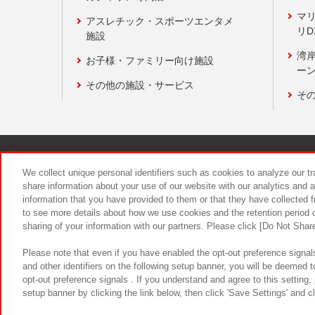
マ
アスレチック・スポーツエンタメ
リD
施設
湾
お子様・ファミリー向け施設
ーン
その他の施設・サービス
そ
関連会社
サステナビリティ
We collect unique personal identifiers such as cookies to analyze our t
share information about your use of our website with our analytics and 
information that you have provided to them or that they have collected f
食品のご提
to see more details about how we use cookies and the retention period o
sharing of your information with our partners. Please click [Do Not Shar
Please note that even if you have enabled the opt-out preference signals
and other identifiers on the following setup banner, you will be deemed 
opt-out preference signals . If you understand and agree to this setting
setup banner by clicking the link below, then click 'Save Settings' and c
©Bandai Namco Amusement Inc.
©Ba