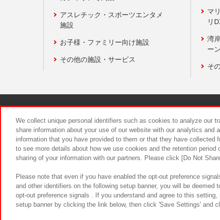
マ
アスレチック・スポーツエンタメ
リD
施設
湾
お子様・ファミリー向け施設
ーン
その他の施設・サービス
そ
関連会社
サステナビリティ
We collect unique personal identifiers such as cookies to analyze our t
share information about your use of our website with our analytics and 
information that you have provided to them or that they have collected f
食品のご提
to see more details about how we use cookies and the retention period o
sharing of your information with our partners. Please click [Do Not Shar
Please note that even if you have enabled the opt-out preference signals
and other identifiers on the following setup banner, you will be deemed 
opt-out preference signals . If you understand and agree to this setting
setup banner by clicking the link below, then click 'Save Settings' and c
©Bandai Namco Amusement Inc.
©Ba