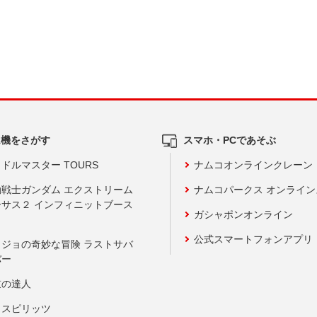
ム機をさがす
スマホ・PCであそぶ
ドルマスター TOURS
ナムコオンラインクレーン
動戦士ガンダム エクストリーム
ナムコパークス オンライ
ーサス２ インフィニットブース
ガシャポンオンライン
公式スマートフォンアプリ
ョジョの奇妙な冒険 ラストサバ
バー
鼓の達人
りスピリッツ