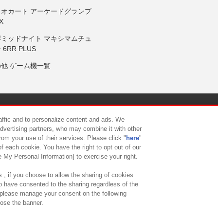
リオカート アーケードグランプ
X
岸ミッドナイト マキシマムチュ
 6RR PLUS
の他 ゲーム機一覧
サイトポリシー
プライバシーポリシー
ウェブアクセシビリティ方
raffic and to personalize content and ads. We
advertising partners, who may combine it with other
rom your use of their services. Please click "
here
"
供について
カスタマーハラスメント対応方針
よくあるご質問・
f each cookie. You have the right to opt out of our
e My Personal Information] to exercise your right.
 , if you choose to allow the sharing of cookies
to have consented to the sharing regardless of the
, please manage your consent on the following
lose the banner.
ndai Namco Amusement Lab Inc.
©Bandai Namco Experience Inc.
©HANAY