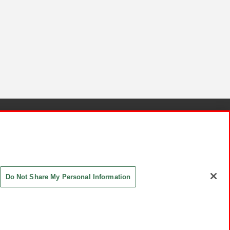
針と検証結果
お取引先さまとともに
お問い合わせ
Do Not Share My Personal Information
ASHIKI Co., Ltd. All Rights Reserved.