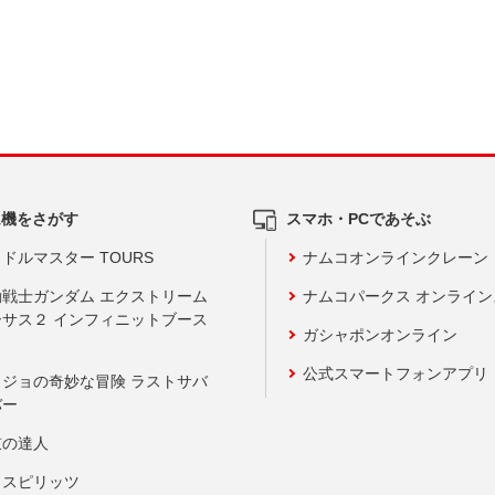
ム機をさがす
スマホ・PCであそぶ
ドルマスター TOURS
ナムコオンラインクレーン
動戦士ガンダム エクストリーム
ナムコパークス オンライ
ーサス２ インフィニットブース
ガシャポンオンライン
公式スマートフォンアプリ
ョジョの奇妙な冒険 ラストサバ
バー
鼓の達人
りスピリッツ