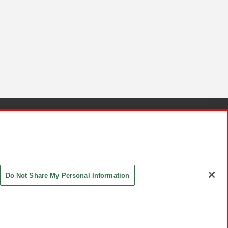
針と検証結果
お取引先さまとともに
お問い合わせ
Do Not Share My Personal Information
ASHIKI Co., Ltd. All Rights Reserved.