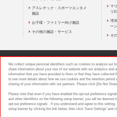
マ
アスレチック・スポーツエンタメ
リD
施設
湾
お子様・ファミリー向け施設
ーン
その他の施設・サービス
そ
関連会社
サステナビリティ
We collect unique personal identifiers such as cookies to analyze our t
share information about your use of our website with our analytics and 
information that you have provided to them or that they have collected f
食品のご提
to see more details about how we use cookies and the retention period o
sharing of your information with our partners. Please click [Do Not Shar
Please note that even if you have enabled the opt-out preference signals
and other identifiers on the following setup banner, you will be deemed 
opt-out preference signals . If you understand and agree to this setting
setup banner by clicking the link below, then click 'Save Settings' and c
©Bandai Namco Amusement Inc.
©Ba