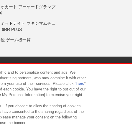
リオカート アーケードグランプ
X
岸ミッドナイト マキシマムチュ
 6RR PLUS
の他 ゲーム機一覧
サイトポリシー
プライバシーポリシー
ウェブアクセシビリティ方
raffic and to personalize content and ads. We
advertising partners, who may combine it with other
rom your use of their services. Please click "
here
"
供について
カスタマーハラスメント対応方針
よくあるご質問・
f each cookie. You have the right to opt out of our
e My Personal Information] to exercise your right.
 , if you choose to allow the sharing of cookies
to have consented to the sharing regardless of the
, please manage your consent on the following
lose the banner.
ndai Namco Amusement Lab Inc.
©Bandai Namco Experience Inc.
©HANAY