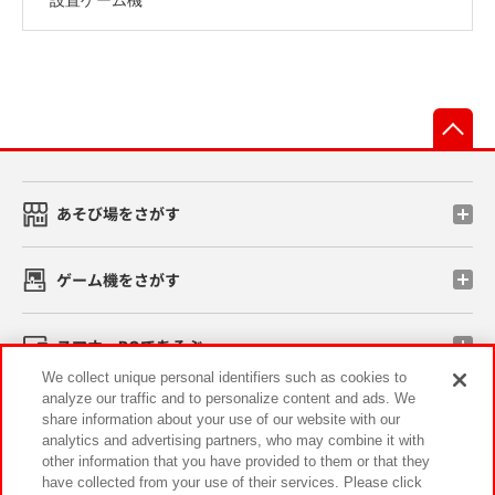
先
あそび場をさがす
ゲーム機をさがす
スマホ・PCであそぶ
We collect unique personal identifiers such as cookies to
analyze our traffic and to personalize content and ads. We
イベント・キャンペーン
share information about your use of our website with our
analytics and advertising partners, who may combine it with
other information that you have provided to them or that they
have collected from your use of their services. Please click