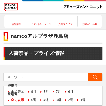
店舗情報
イベント&ニュース
入荷プライズ
設置ゲーム機
namcoアルプラザ鹿島店
入荷景品・プライズ情報
登場月
全て表示
9月
8月
7月
6月
登場週
全て表示
5週
4週
3週
2週
1週