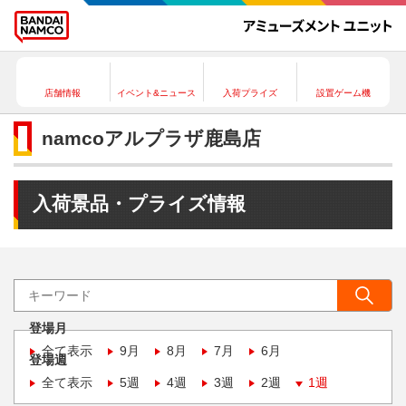
店舗情報
イベント&ニュース
入荷プライズ
設置ゲーム機
namcoアルプラザ鹿島店
入荷景品・プライズ情報
登場月
全て表示
9月
8月
7月
6月
登場週
全て表示
5週
4週
3週
2週
1週