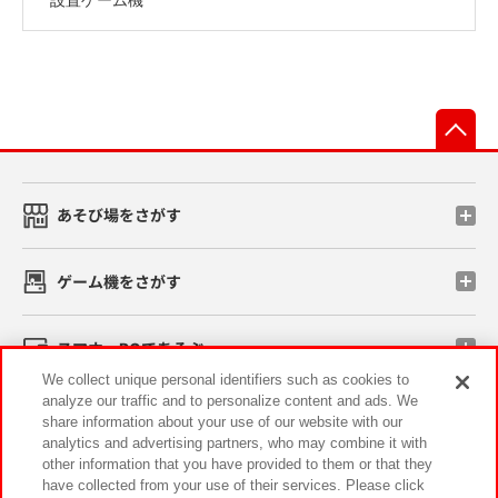
先
あそび場をさがす
ゲーム機をさがす
スマホ・PCであそぶ
We collect unique personal identifiers such as cookies to
analyze our traffic and to personalize content and ads. We
イベント・キャンペーン
share information about your use of our website with our
analytics and advertising partners, who may combine it with
other information that you have provided to them or that they
have collected from your use of their services. Please click