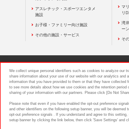
マ
アスレチック・スポーツエンタメ
リD
施設
湾
お子様・ファミリー向け施設
ーン
その他の施設・サービス
そ
関連会社
サステナビリティ
We collect unique personal identifiers such as cookies to analyze our t
share information about your use of our website with our analytics and 
information that you have provided to them or that they have collected f
食品のご提
to see more details about how we use cookies and the retention period o
sharing of your information with our partners. Please click [Do Not Shar
Please note that even if you have enabled the opt-out preference signals
and other identifiers on the following setup banner, you will be deemed 
opt-out preference signals . If you understand and agree to this setting
setup banner by clicking the link below, then click 'Save Settings' and c
©Bandai Namco Amusement Inc.
©Ba