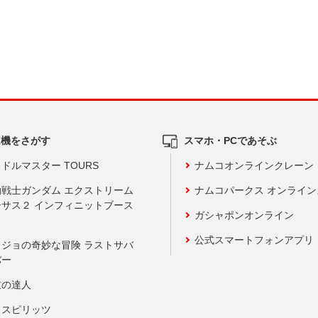
ム機をさがす
スマホ・PCであそぶ
ドルマスター TOURS
ナムコオンラインクレーン
動戦士ガンダム エクストリーム
ナムコパークス オンライ
ーサス２ インフィニットブース
ガシャポンオンライン
公式スマートフォンアプリ
ョジョの奇妙な冒険 ラストサバ
バー
鼓の達人
りスピリッツ