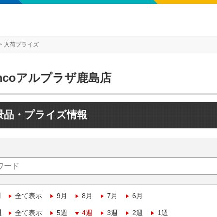
入荷プライズ
mcoアルプラザ鹿島店
景品・プライズ情報
月
全て表示
9月
8月
7月
6月
週
全て表示
5週
4週
3週
2週
1週