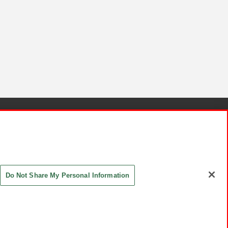
針と検証結果
お取引先さまとともに
お問い合わせ
Do Not Share My Personal Information
ASHIKI Co., Ltd. All Rights Reserved.