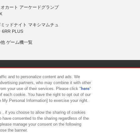
リオカート アーケードグランプ
X
岸ミッドナイト マキシマムチュ
 6RR PLUS
の他 ゲーム機一覧
サイトポリシー
プライバシーポリシー
ウェブアクセシビリティ方
raffic and to personalize content and ads. We
advertising partners, who may combine it with other
rom your use of their services. Please click "
here
"
供について
カスタマーハラスメント対応方針
よくあるご質問・
f each cookie. You have the right to opt out of our
e My Personal Information] to exercise your right.
 , if you choose to allow the sharing of cookies
to have consented to the sharing regardless of the
, please manage your consent on the following
lose the banner.
ndai Namco Amusement Lab Inc.
©Bandai Namco Experience Inc.
©HANAY