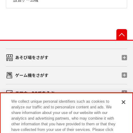
先
あそび場をさがす
ゲーム機をさがす
スマホ・PCであそぶ
We collect unique personal identifiers such as cookies to
analyze our traffic and to personalize content and ads. We
イベント・キャンペーン
share information about your use of our website with our
analytics and advertising partners, who may combine it with
other information that you have provided to them or that they
have collected from your use of their services. Please click