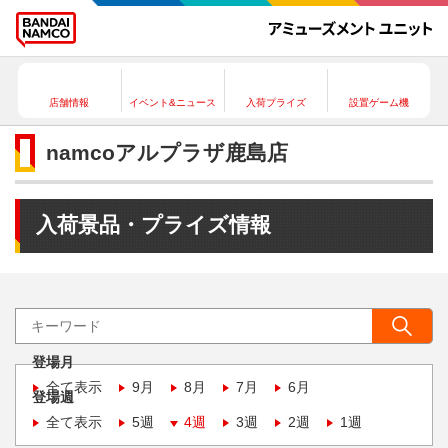
店舗情報
イベント&ニュース
入荷プライズ
設置ゲーム機
namcoアルプラザ鹿島店
入荷景品・プライズ情報
登場月
全て表示
9月
8月
7月
6月
登場週
全て表示
5週
4週
3週
2週
1週