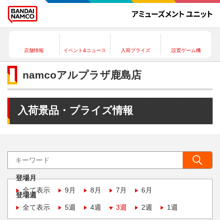
店舗情報
イベント&ニュース
入荷プライズ
設置ゲーム機
namcoアルプラザ鹿島店
入荷景品・プライズ情報
登場月
全て表示
9月
8月
7月
6月
登場週
全て表示
5週
4週
3週
2週
1週