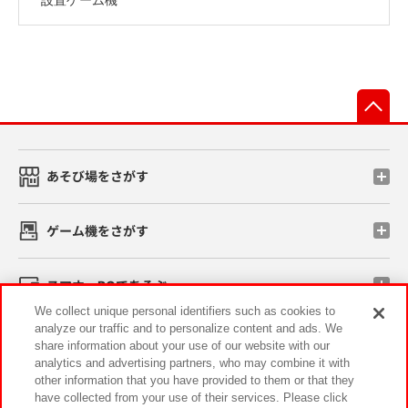
先
あそび場をさがす
ゲーム機をさがす
スマホ・PCであそぶ
We collect unique personal identifiers such as cookies to
analyze our traffic and to personalize content and ads. We
イベント・キャンペーン
share information about your use of our website with our
analytics and advertising partners, who may combine it with
other information that you have provided to them or that they
have collected from your use of their services. Please click