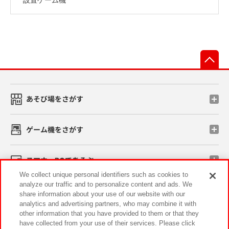
先
あそび場をさがす
ゲーム機をさがす
スマホ・PCであそぶ
We collect unique personal identifiers such as cookies to
analyze our traffic and to personalize content and ads. We
イベント・キャンペーン
share information about your use of our website with our
analytics and advertising partners, who may combine it with
other information that you have provided to them or that they
have collected from your use of their services. Please click