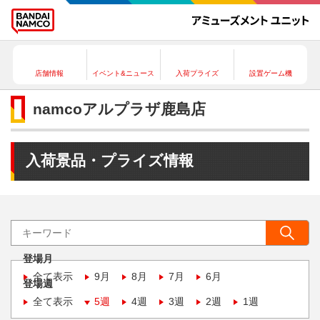
店舗情報
イベント&ニュース
入荷プライズ
設置ゲーム機
namcoアルプラザ鹿島店
入荷景品・プライズ情報
登場月
全て表示
9月
8月
7月
6月
登場週
全て表示
5週
4週
3週
2週
1週