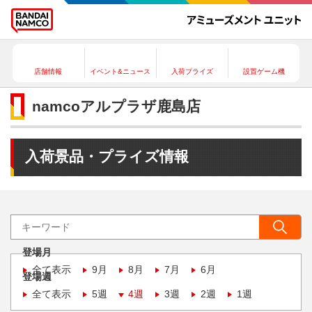
店舗情報
イベント&ニュース
入荷プライズ
設置ゲーム機
namcoアルプラザ鹿島店
入荷景品・プライズ情報
登場月
全て表示
9月
8月
7月
6月
登場週
全て表示
5週
4週
3週
2週
1週