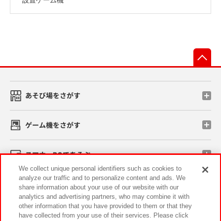
先
あそび場をさがす
ゲーム機をさがす
スマホ・PCであそぶ
We collect unique personal identifiers such as cookies to
analyze our traffic and to personalize content and ads. We
イベント・キャンペーン
share information about your use of our website with our
analytics and advertising partners, who may combine it with
other information that you have provided to them or that they
have collected from your use of their services. Please click