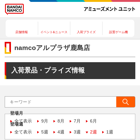
店舗情報
イベント&ニュース
入荷プライズ
設置ゲーム機
namcoアルプラザ鹿島店
入荷景品・プライズ情報
登場月
全て表示
9月
8月
7月
6月
登場週
全て表示
5週
4週
3週
2週
1週