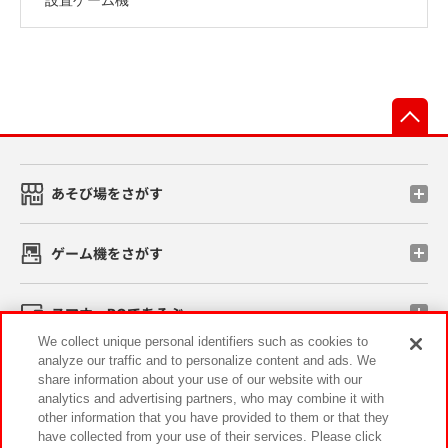
先
あそび場をさがす
ゲーム機をさがす
スマホ・PCであそぶ
We collect unique personal identifiers such as cookies to
analyze our traffic and to personalize content and ads. We
イベント・キャンペーン
share information about your use of our website with our
analytics and advertising partners, who may combine it with
other information that you have provided to them or that they
have collected from your use of their services. Please click