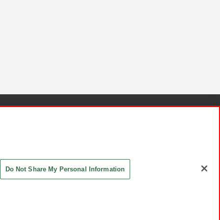
針と検証結果
お取引先さまとともに
お問い合わせ
Do Not Share My Personal Information
ASHIKI Co., Ltd. All Rights Reserved.