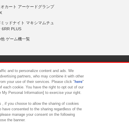
リオカート アーケードグランプ
X
岸ミッドナイト マキシマムチュ
 6RR PLUS
の他 ゲーム機一覧
サイトポリシー
プライバシーポリシー
ウェブアクセシビリティ方
raffic and to personalize content and ads. We
advertising partners, who may combine it with other
rom your use of their services. Please click "
here
"
供について
カスタマーハラスメント対応方針
よくあるご質問・
f each cookie. You have the right to opt out of our
e My Personal Information] to exercise your right.
 , if you choose to allow the sharing of cookies
to have consented to the sharing regardless of the
, please manage your consent on the following
lose the banner.
ndai Namco Amusement Lab Inc.
©Bandai Namco Experience Inc.
©HANAY