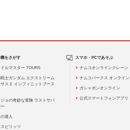
ム機をさがす
スマホ・PCであそぶ
ドルマスター TOURS
ナムコオンラインクレーン
動戦士ガンダム エクストリーム
ナムコパークス オンライ
ーサス２ インフィニットブース
ガシャポンオンライン
公式スマートフォンアプリ
ョジョの奇妙な冒険 ラストサバ
バー
鼓の達人
りスピリッツ