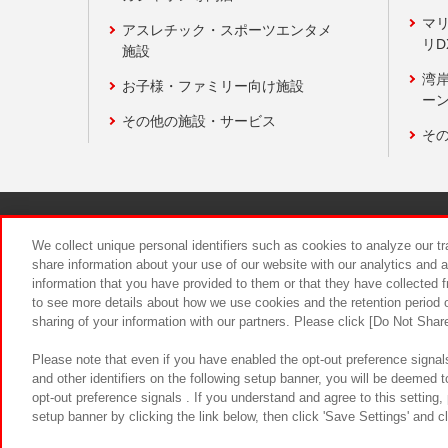
マ
アスレチック・スポーツエンタメ
リD
施設
湾
お子様・ファミリー向け施設
ーン
その他の施設・サービス
そ
関連会社
サステナビリティ
We collect unique personal identifiers such as cookies to analyze our t
share information about your use of our website with our analytics and 
information that you have provided to them or that they have collected f
食品のご提
to see more details about how we use cookies and the retention period o
sharing of your information with our partners. Please click [Do Not Shar
Please note that even if you have enabled the opt-out preference signals
and other identifiers on the following setup banner, you will be deemed 
opt-out preference signals . If you understand and agree to this setting
setup banner by clicking the link below, then click 'Save Settings' and c
©Bandai Namco Amusement Inc.
©Ba