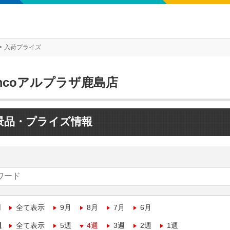
入荷プライズ
mcoアルプラザ鹿島店
景品・プライズ情報
月
全て表示
9月
8月
7月
6月
週
全て表示
5週
4週
3週
2週
1週