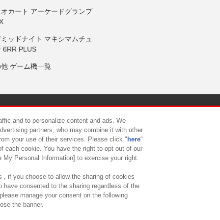
リオカート アーケードグランプ
X
岸ミッドナイト マキシマムチュ
 6RR PLUS
の他 ゲーム機一覧
サイトポリシー
プライバシーポリシー
ウェブアクセシビリティ方
raffic and to personalize content and ads. We
advertising partners, who may combine it with other
rom your use of their services. Please click "
here
"
供について
カスタマーハラスメント対応方針
よくあるご質問・
f each cookie. You have the right to opt out of our
e My Personal Information] to exercise your right.
 , if you choose to allow the sharing of cookies
to have consented to the sharing regardless of the
, please manage your consent on the following
lose the banner.
ndai Namco Amusement Lab Inc.
©Bandai Namco Experience Inc.
©HANAY