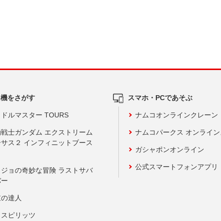
ム機をさがす
スマホ・PCであそぶ
ドルマスター TOURS
ナムコオンラインクレーン
動戦士ガンダム エクストリーム
ナムコパークス オンライ
ーサス２ インフィニットブース
ガシャポンオンライン
公式スマートフォンアプリ
ョジョの奇妙な冒険 ラストサバ
バー
鼓の達人
りスピリッツ