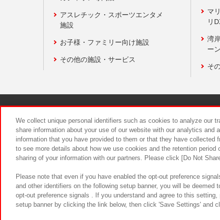
マ
アスレチック・スポーツエンタメ
リD
施設
湾
お子様・ファミリー向け施設
ーン
その他の施設・サービス
そ
関連会社
サステナビリティ
We collect unique personal identifiers such as cookies to analyze our t
share information about your use of our website with our analytics and 
information that you have provided to them or that they have collected f
食品のご提
to see more details about how we use cookies and the retention period o
sharing of your information with our partners. Please click [Do Not Shar
Please note that even if you have enabled the opt-out preference signals
and other identifiers on the following setup banner, you will be deemed 
opt-out preference signals . If you understand and agree to this setting
setup banner by clicking the link below, then click 'Save Settings' and c
©Bandai Namco Amusement Inc.
©Ba