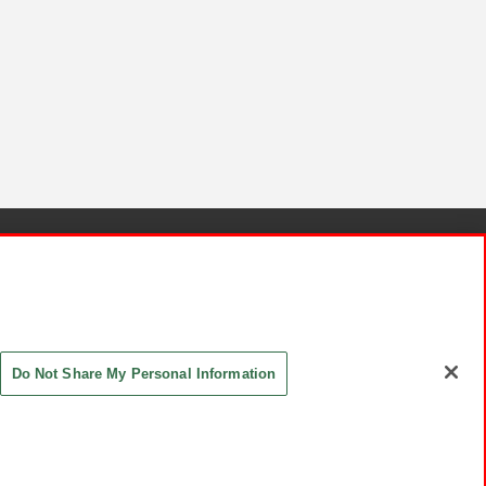
針と検証結果
お取引先さまとともに
お問い合わせ
Do Not Share My Personal Information
ASHIKI Co., Ltd. All Rights Reserved.