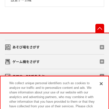
先
あそび場をさがす
ゲーム機をさがす
スマホ・PCであそぶ
We collect unique personal identifiers such as cookies to
analyze our traffic and to personalize content and ads. We
イベント・キャンペーン
share information about your use of our website with our
analytics and advertising partners, who may combine it with
other information that you have provided to them or that they
have collected from your use of their services. Please click