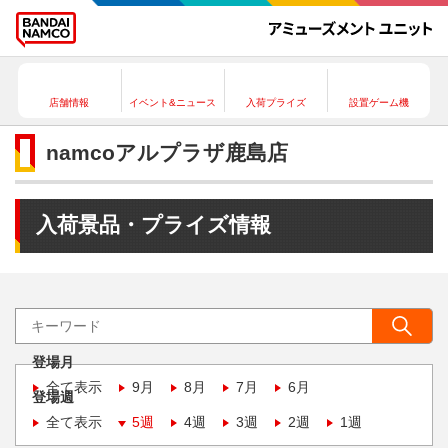
店舗情報
イベント&ニュース
入荷プライズ
設置ゲーム機
namcoアルプラザ鹿島店
入荷景品・プライズ情報
登場月
全て表示
9月
8月
7月
6月
登場週
全て表示
5週
4週
3週
2週
1週