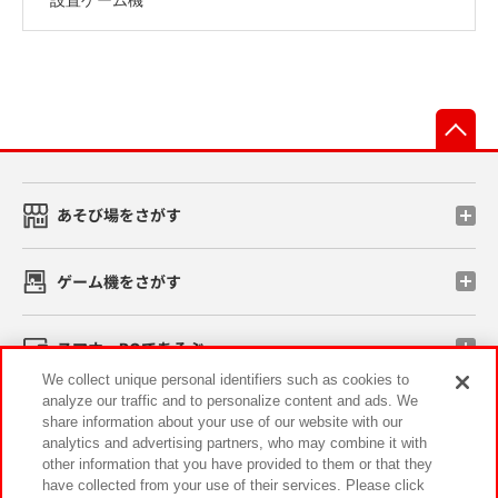
先
あそび場をさがす
ゲーム機をさがす
スマホ・PCであそぶ
We collect unique personal identifiers such as cookies to
analyze our traffic and to personalize content and ads. We
イベント・キャンペーン
share information about your use of our website with our
analytics and advertising partners, who may combine it with
other information that you have provided to them or that they
have collected from your use of their services. Please click