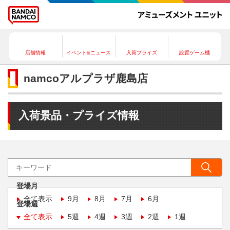
店舗情報
イベント&ニュース
入荷プライズ
設置ゲーム機
namcoアルプラザ鹿島店
入荷景品・プライズ情報
登場月
全て表示
9月
8月
7月
6月
登場週
全て表示
5週
4週
3週
2週
1週