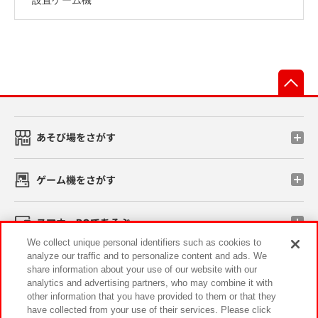
先
あそび場をさがす
ゲーム機をさがす
スマホ・PCであそぶ
We collect unique personal identifiers such as cookies to
analyze our traffic and to personalize content and ads. We
イベント・キャンペーン
share information about your use of our website with our
analytics and advertising partners, who may combine it with
other information that you have provided to them or that they
have collected from your use of their services. Please click