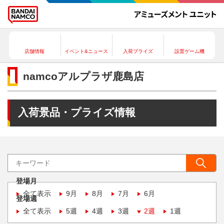
店舗情報
イベント&ニュース
入荷プライズ
設置ゲーム機
namcoアルプラザ鹿島店
入荷景品・プライズ情報
登場月
全て表示
9月
8月
7月
6月
登場週
全て表示
5週
4週
3週
2週
1週