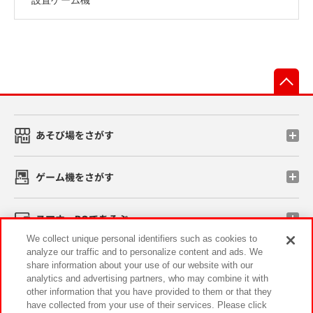
先
あそび場をさがす
ゲーム機をさがす
スマホ・PCであそぶ
We collect unique personal identifiers such as cookies to
analyze our traffic and to personalize content and ads. We
イベント・キャンペーン
share information about your use of our website with our
analytics and advertising partners, who may combine it with
other information that you have provided to them or that they
have collected from your use of their services. Please click