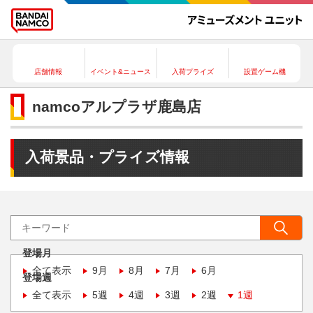
店舗情報
イベント&ニュース
入荷プライズ
設置ゲーム機
namcoアルプラザ鹿島店
入荷景品・プライズ情報
登場月
全て表示
9月
8月
7月
6月
登場週
全て表示
5週
4週
3週
2週
1週