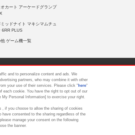
リオカート アーケードグランプ
X
岸ミッドナイト マキシマムチュ
 6RR PLUS
の他 ゲーム機一覧
サイトポリシー
プライバシーポリシー
ウェブアクセシビリティ方
raffic and to personalize content and ads. We
advertising partners, who may combine it with other
rom your use of their services. Please click "
here
"
供について
カスタマーハラスメント対応方針
よくあるご質問・
f each cookie. You have the right to opt out of our
e My Personal Information] to exercise your right.
 , if you choose to allow the sharing of cookies
to have consented to the sharing regardless of the
, please manage your consent on the following
lose the banner.
ndai Namco Amusement Lab Inc.
©Bandai Namco Experience Inc.
©HANAY