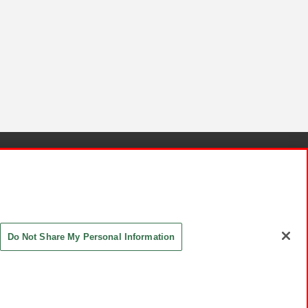
針と検証結果
お取引先さまとともに
お問い合わせ
Do Not Share My Personal Information
ASHIKI Co., Ltd. All Rights Reserved.