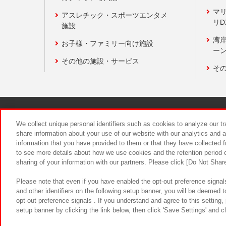
マ
アスレチック・スポーツエンタメ
リD
施設
湾
お子様・ファミリー向け施設
ーン
その他の施設・サービス
そ
関連会社
サステナビリティ
We collect unique personal identifiers such as cookies to analyze our t
share information about your use of our website with our analytics and 
information that you have provided to them or that they have collected f
食品のご提
to see more details about how we use cookies and the retention period o
sharing of your information with our partners. Please click [Do Not Shar
Please note that even if you have enabled the opt-out preference signals
and other identifiers on the following setup banner, you will be deemed 
opt-out preference signals . If you understand and agree to this setting
setup banner by clicking the link below, then click 'Save Settings' and c
©Bandai Namco Amusement Inc.
©Ba