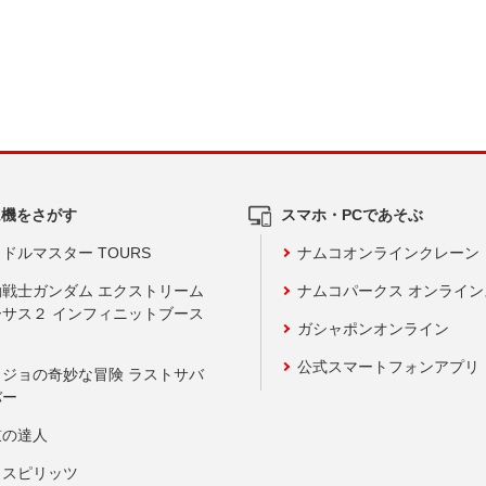
ム機をさがす
スマホ・PCであそぶ
ドルマスター TOURS
ナムコオンラインクレーン
動戦士ガンダム エクストリーム
ナムコパークス オンライ
ーサス２ インフィニットブース
ガシャポンオンライン
公式スマートフォンアプリ
ョジョの奇妙な冒険 ラストサバ
バー
鼓の達人
りスピリッツ