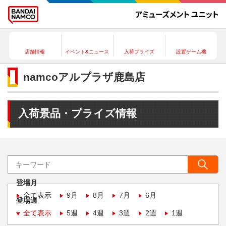
店舗情報
イベント&ニュース
入荷プライズ
設置ゲーム機
namcoアルプラザ鹿島店
入荷景品・プライズ情報
登場月
全て表示
9月
8月
7月
6月
登場週
全て表示
5週
4週
3週
2週
1週