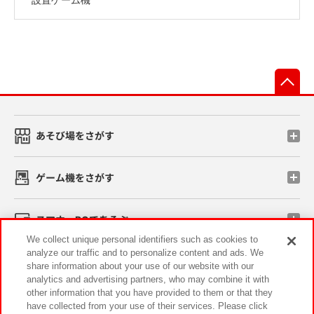
先
あそび場をさがす
ゲーム機をさがす
スマホ・PCであそぶ
We collect unique personal identifiers such as cookies to
analyze our traffic and to personalize content and ads. We
イベント・キャンペーン
share information about your use of our website with our
analytics and advertising partners, who may combine it with
other information that you have provided to them or that they
have collected from your use of their services. Please click