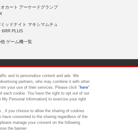
リオカート アーケードグランプ
X
岸ミッドナイト マキシマムチュ
 6RR PLUS
の他 ゲーム機一覧
サイトポリシー
プライバシーポリシー
ウェブアクセシビリティ方
raffic and to personalize content and ads. We
advertising partners, who may combine it with other
rom your use of their services. Please click "
here
"
供について
カスタマーハラスメント対応方針
よくあるご質問・
f each cookie. You have the right to opt out of our
e My Personal Information] to exercise your right.
 , if you choose to allow the sharing of cookies
to have consented to the sharing regardless of the
, please manage your consent on the following
lose the banner.
ndai Namco Amusement Lab Inc.
©Bandai Namco Experience Inc.
©HANAY