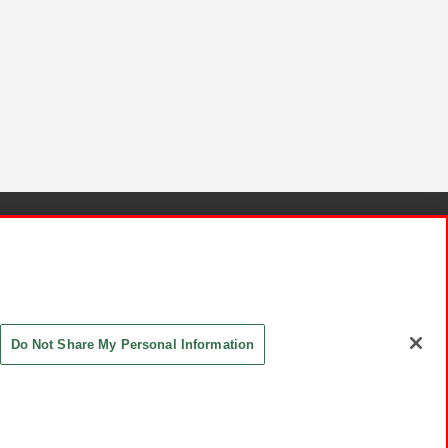
針と検証結果
お取引先さまとともに
お問い合わせ
Do Not Share My Personal Information
ASHIKI Co., Ltd. All Rights Reserved.