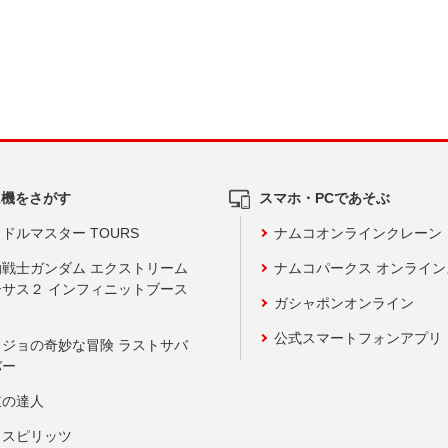
ム機をさがす
スマホ・PCであそぶ
ドルマスター TOURS
ナムコオンラインクレーン
動戦士ガンダム エクストリーム
ナムコパークス オンライ
ーサス２ インフィニットブース
ガシャポンオンライン
公式スマートフォンアプリ
ョジョの奇妙な冒険 ラストサバ
バー
鼓の達人
りスピリッツ