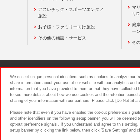
マ
アスレチック・スポーツエンタメ
リD
施設
湾
お子様・ファミリー向け施設
ーン
その他の施設・サービス
そ
関連会社
サステナビリティ
We collect unique personal identifiers such as cookies to analyze our t
share information about your use of our website with our analytics and 
information that you have provided to them or that they have collected f
食品のご提
to see more details about how we use cookies and the retention period o
sharing of your information with our partners. Please click [Do Not Shar
Please note that even if you have enabled the opt-out preference signals
and other identifiers on the following setup banner, you will be deemed 
opt-out preference signals . If you understand and agree to this setting
setup banner by clicking the link below, then click 'Save Settings' and c
©Bandai Namco Amusement Inc.
©Ba