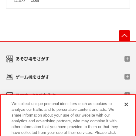
先
あそび場をさがす
ゲーム機をさがす
スマホ・PCであそぶ
We collect unique personal identifiers such as cookies to
analyze our traffic and to personalize content and ads. We
イベント・キャンペーン
share information about your use of our website with our
analytics and advertising partners, who may combine it with
other information that you have provided to them or that they
have collected from your use of their services. Please click