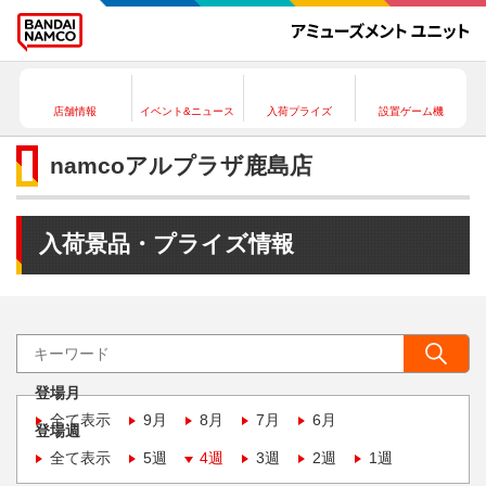
店舗情報
イベント&ニュース
入荷プライズ
設置ゲーム機
namcoアルプラザ鹿島店
入荷景品・プライズ情報
登場月
全て表示
9月
8月
7月
6月
登場週
全て表示
5週
4週
3週
2週
1週