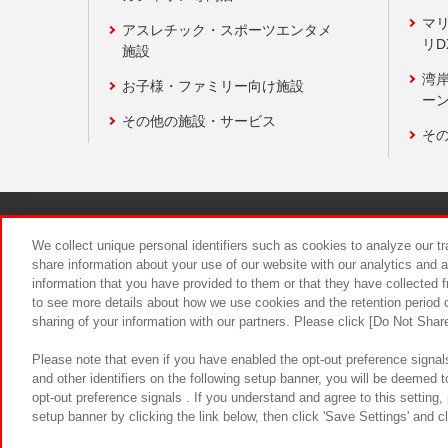
マ
アスレチック・スポーツエンタメ
リD
施設
湾
お子様・ファミリー向け施設
ーン
その他の施設・サービス
そ
関連会社
サステナビリティ
We collect unique personal identifiers such as cookies to analyze our t
share information about your use of our website with our analytics and 
information that you have provided to them or that they have collected f
食品のご提
to see more details about how we use cookies and the retention period o
sharing of your information with our partners. Please click [Do Not Shar
Please note that even if you have enabled the opt-out preference signals
and other identifiers on the following setup banner, you will be deemed 
opt-out preference signals . If you understand and agree to this setting
setup banner by clicking the link below, then click 'Save Settings' and c
©Bandai Namco Amusement Inc.
©Ba