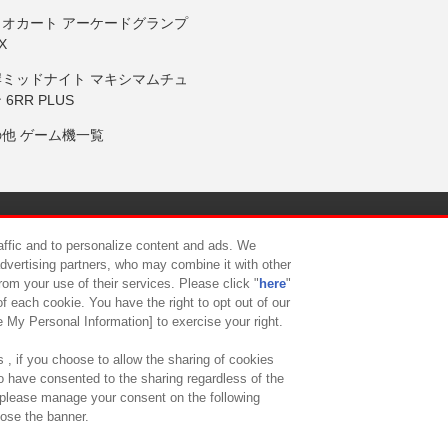
リオカート アーケードグランプ
X
岸ミッドナイト マキシマムチュ
 6RR PLUS
の他 ゲーム機一覧
サイトポリシー
プライバシーポリシー
ウェブアクセシビリティ方
raffic and to personalize content and ads. We
advertising partners, who may combine it with other
rom your use of their services. Please click "
here
"
供について
カスタマーハラスメント対応方針
よくあるご質問・
f each cookie. You have the right to opt out of our
e My Personal Information] to exercise your right.
 , if you choose to allow the sharing of cookies
to have consented to the sharing regardless of the
, please manage your consent on the following
lose the banner.
ndai Namco Amusement Lab Inc.
©Bandai Namco Experience Inc.
©HANAY