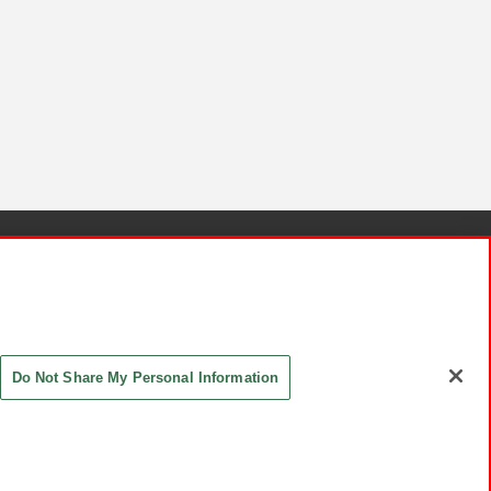
針と検証結果
お取引先さまとともに
お問い合わせ
Do Not Share My Personal Information
ASHIKI Co., Ltd. All Rights Reserved.