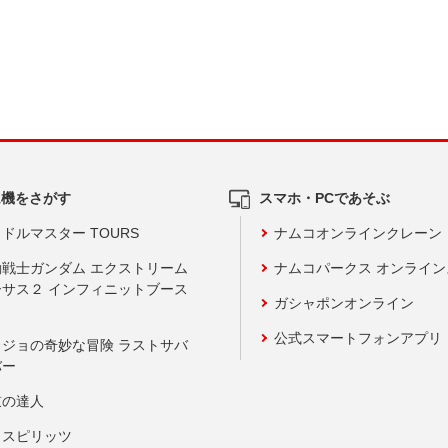
ム機をさがす
スマホ・PCであそぶ
ドルマスター TOURS
ナムコオンラインクレーン
動戦士ガンダム エクストリーム
ナムコパークス オンライ
ーサス２ インフィニットブース
ガシャポンオンライン
公式スマートフォンアプリ
ョジョの奇妙な冒険 ラストサバ
バー
鼓の達人
りスピリッツ