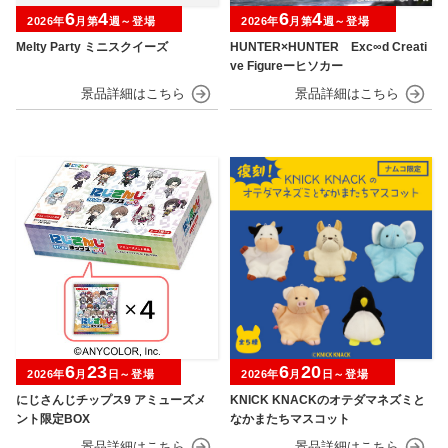
6
4
6
4
2026年
月第
週～登場
2026年
月第
週～登場
Melty Party ミニスクイーズ
HUNTER×HUNTER Exc∞d Creati
ve Figureーヒソカー
6
23
6
20
2026年
月
日～登場
2026年
月
日～登場
にじさんじチップス9 アミューズメ
KNICK KNACKのオテダマネズミと
ント限定BOX
なかまたちマスコット