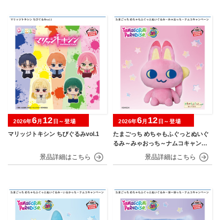
6
12
6
12
2026年
月
日～登場
2026年
月
日～登場
マリッジトキシン ちびぐるみvol.1
たまごっち めちゃもふぐっとぬいぐ
るみ～みゃおっち～ナムコキャンペ
ーン