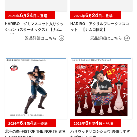
6
24
6
24
2026年
月
日～登場
2026年
月
日～登場
HARIBO グミマスコット入りクッ
HARIBO アクリルフレークマスコ
ション（スターミックス）【ナムコ
ット 【ナムコ限定】
限定】
6
4
6
4
2026年
月第
週～登場
2026年
月第
週～登場
北斗の拳 -FIST OF THE NORTH STA
ハリウッドザコシショウ 誇張しすぎ