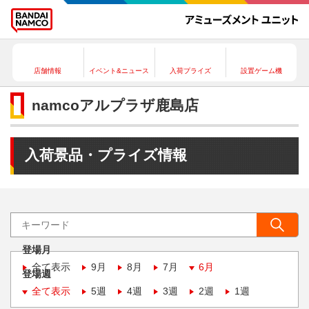
店舗情報
イベント&ニュース
入荷プライズ
設置ゲーム機
namcoアルプラザ鹿島店
入荷景品・プライズ情報
登場月
全て表示
9月
8月
7月
6月
登場週
全て表示
5週
4週
3週
2週
1週