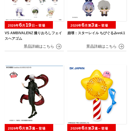
6
19
6
3
2026年
月
日～登場
2026年
月第
週～登場
VS AMBIVALENZ 撮りおろしフェイ
崩壊：スターレイル ちびぐるみvol.1
スヘアゴム
6
3
6
3
2026年
月第
週～登場
2026年
月第
週～登場