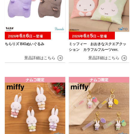
6
6
6
5
2026年
月
日～登場
2026年
月
日～登場
ちらりズ BIGぬいぐるみ
ミッフィー おおきなスクエアクッ
ション カラフルフルーツver.