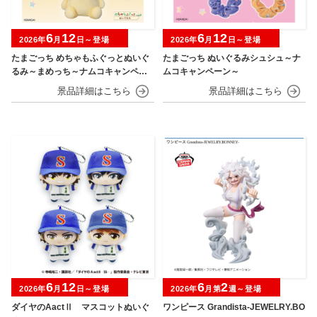
6
12
6
12
2026年
月
日～登場
2026年
月
日～登場
たまごっち めちゃもふぐっとぬいぐ
たまごっち ぬいぐるみシュシュ～ナ
るみ～まめっち～ナムコキャンペー
ムコキャンペーン～
ン
6
12
6
2
2026年
月
日～登場
2026年
月第
週～登場
ダイヤのAactⅡ マスコットぬいぐ
ワンピース Grandista-JEWELRY.BO