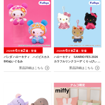
6
2
6
2
2026年
月第
週～登場
2026年
月第
週～登場
パンダ ハローキティ ハイビスカス
ハローキティ SANRIO FES 2026
BIGぬいぐるみ
カラフルリンクコーデ くりっぴぃ ぬ
いぐるみ