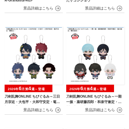
R-Grandista-REI-
たザコシショウ
6
4
6
4
2026年
月第
週～登場
2026年
月第
週～登場
刀剣乱舞ONLINE ちびぐるみ～三日
刀剣乱舞ONLINE ちびぐるみ～一期
月宗近・大包平・大和守安定・篭手
一振・薬研藤四郎・和泉守兼定・堀
切江・豊前江～
川国広・鶴丸国永～