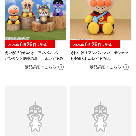
6
26
6
26
2026年
月
日～登場
2026年
月
日～登場
えいが『それいけ！アンパンマン
それいけ！アンパンマン ポシェッ
パンタンと約束の星』 ぬいぐるみ
ト小物入れぬいぐるみLL