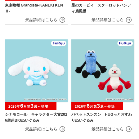
東京喰種 Grandista-KANEKI KEN
星のカービィ スターロッドハンデ
Ⅱ-
ィ扇風機
6
3
6
3
2026年
月第
週～登場
2026年
月第
週～登場
シナモロール キャラクター大賞202
パペットスンスン HUGっとおすわ
6超超BIGぬいぐるみ
りぬいぐるみ