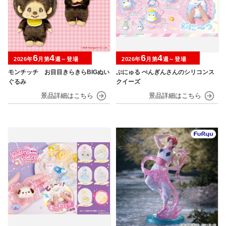
6
4
6
4
2026年
月第
週～登場
2026年
月第
週～登場
モンチッチ お目目きらきらBIGぬい
ぷにゅる ぺんぎんさんのシリコンス
ぐるみ
クイーズ