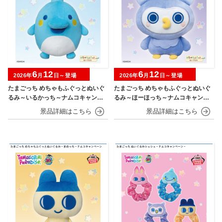
6
12
6
12
2026年
月
日～登場
2026年
月
日～登場
たまごっち めちゃもふぐっとぬいぐ
たまごっち めちゃもふぐっとぬいぐ
るみ～いるかっち～ナムコキャンペ
るみ～ほーほっち～ナムコキャンペ
ーン
ーン