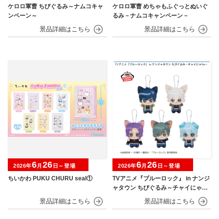
ケロロ軍曹 ちびぐるみ～ナムコキャ
ケロロ軍曹 めちゃもふぐっとぬいぐ
ンペーン～
るみ－ナムコキャンペーン－
6
26
6
26
2026年
月
日～登場
2026年
月
日～登場
ちいかわ PUKU CHURU seal①
TVアニメ『ブルーロック』 in ナンジ
ャタウン ちびぐるみ～チャイにゃFe
s～