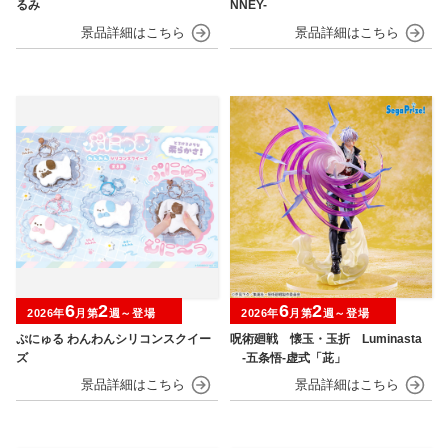
るみ
NNEY-
6
2
6
2
2026年
月第
週～登場
2026年
月第
週～登場
ぷにゅる わんわんシリコンスクイー
呪術廻戦 懐玉・玉折 Luminasta
ズ
‐五条悟‐虚式「茈」