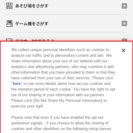
あそび場をさがす
ゲーム機をさがす
スマホ・PCであそぶ
We collect unique personal identifiers such as cookies to
analyze our traffic and to personalize content and ads. We
イベント・キャンペーン
share information about your use of our website with our
analytics and advertising partners, who may combine it with
other information that you have provided to them or that they
have collected from your use of their services. Please click
"
here
" to see more details about how we use cookies and
関連会社
サステナビリティ
サイトポリシー
the retention period of each cookie. You have the right to opt
out of our sharing of your information with our partners.
プライバシーポリシー
ウェブアクセシビリティ方針と検証結果
Please click [Do Not Share My Personal Information] to
exercise your right.
お取引先さまとともに
食品のご提供について
カスタマーハラスメント対応方針
よくあるご質問・お問い合わせ
Please note that even if you have enabled the opt-out
preference signals , if you choose to allow the sharing of
cookies and other identifiers on the following setup banner,