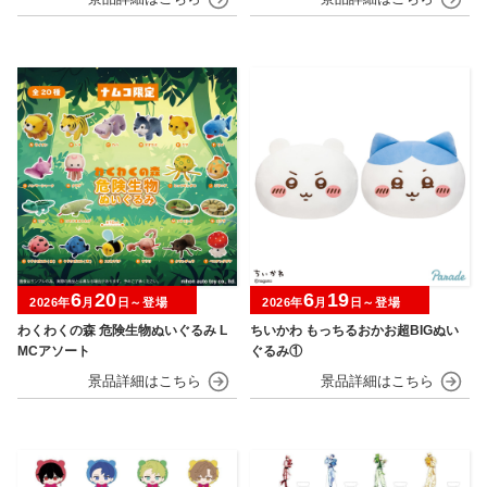
6
20
6
19
2026年
月
日～登場
2026年
月
日～登場
わくわくの森 危険生物ぬいぐるみ L
ちいかわ もっちるおかお超BIGぬい
MCアソート
ぐるみ①