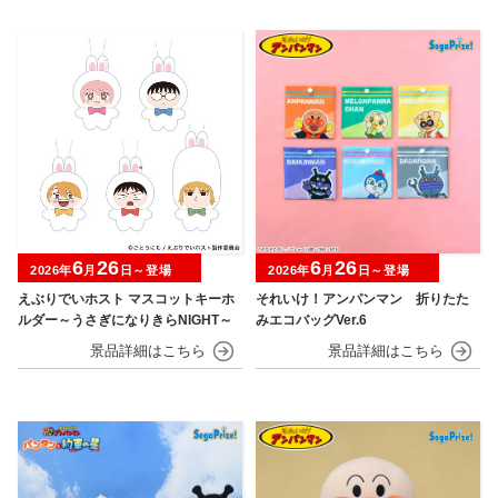
6
26
6
26
2026年
月
日～登場
2026年
月
日～登場
えぶりでいホスト マスコットキーホ
それいけ！アンパンマン 折りたた
ルダー～うさぎになりきらNIGHT～
みエコバッグVer.6