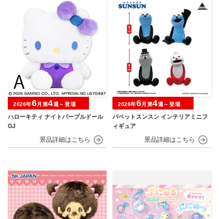
6
4
6
4
2026年
月第
週～登場
2026年
月第
週～登場
ハローキティ ナイトパープルドール
パペットスンスン インテリアミニフ
GJ
ィギュア