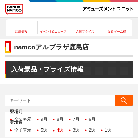
店舗情報
イベント&ニュース
入荷プライズ
設置ゲーム機
namcoアルプラザ鹿島店
入荷景品・プライズ情報
登場月
全て表示
9月
8月
7月
6月
登場週
全て表示
5週
4週
3週
2週
1週