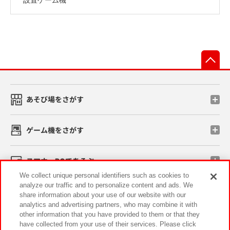
先
あそび場をさがす
ゲーム機をさがす
スマホ・PCであそぶ
We collect unique personal identifiers such as cookies to
analyze our traffic and to personalize content and ads. We
イベント・キャンペーン
share information about your use of our website with our
analytics and advertising partners, who may combine it with
other information that you have provided to them or that they
have collected from your use of their services. Please click