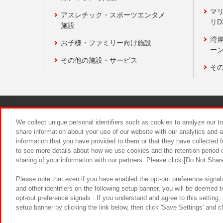
マ
アスレチック・スポーツエンタメ
リD
施設
湾
お子様・ファミリー向け施設
ーン
その他の施設・サービス
そ
関連会社
サステナビリティ
We collect unique personal identifiers such as cookies to analyze our t
share information about your use of our website with our analytics and 
information that you have provided to them or that they have collected f
食品のご提
to see more details about how we use cookies and the retention period o
sharing of your information with our partners. Please click [Do Not Shar
Please note that even if you have enabled the opt-out preference signals
and other identifiers on the following setup banner, you will be deemed 
opt-out preference signals . If you understand and agree to this setting
setup banner by clicking the link below, then click 'Save Settings' and c
©Bandai Namco Amusement Inc.
©Ba