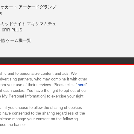
リオカート アーケードグランプ
X
岸ミッドナイト マキシマムチュ
 6RR PLUS
の他 ゲーム機一覧
サイトポリシー
プライバシーポリシー
ウェブアクセシビリティ方
raffic and to personalize content and ads. We
advertising partners, who may combine it with other
rom your use of their services. Please click "
here
"
供について
カスタマーハラスメント対応方針
よくあるご質問・
f each cookie. You have the right to opt out of our
e My Personal Information] to exercise your right.
 , if you choose to allow the sharing of cookies
to have consented to the sharing regardless of the
, please manage your consent on the following
lose the banner.
ndai Namco Amusement Lab Inc.
©Bandai Namco Experience Inc.
©HANAY