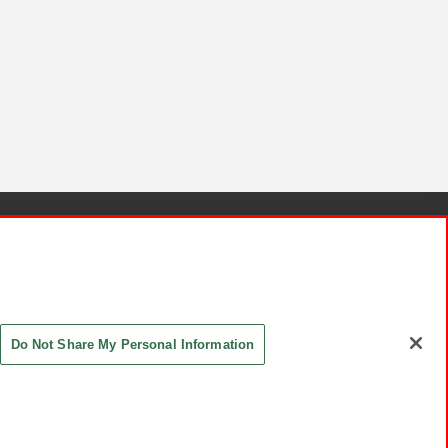
針と検証結果
お取引先さまとともに
お問い合わせ
Do Not Share My Personal Information
ASHIKI Co., Ltd. All Rights Reserved.