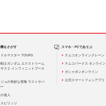
ム機をさがす
スマホ・PCであそぶ
ドルマスター TOURS
ナムコオンラインクレーン
動戦士ガンダム エクストリーム
ナムコパークス オンライ
ーサス２ インフィニットブース
ガシャポンオンライン
公式スマートフォンアプリ
ョジョの奇妙な冒険 ラストサバ
バー
鼓の達人
りスピリッツ