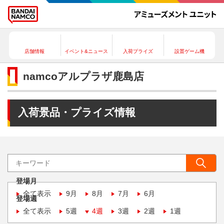
店舗情報
イベント&ニュース
入荷プライズ
設置ゲーム機
namcoアルプラザ鹿島店
入荷景品・プライズ情報
登場月
全て表示
9月
8月
7月
6月
登場週
全て表示
5週
4週
3週
2週
1週