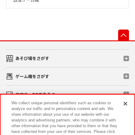
先
あそび場をさがす
ゲーム機をさがす
スマホ・PCであそぶ
We collect unique personal identifiers such as cookies to
analyze our traffic and to personalize content and ads. We
イベント・キャンペーン
share information about your use of our website with our
analytics and advertising partners, who may combine it with
other information that you have provided to them or that they
have collected from your use of their services. Please click