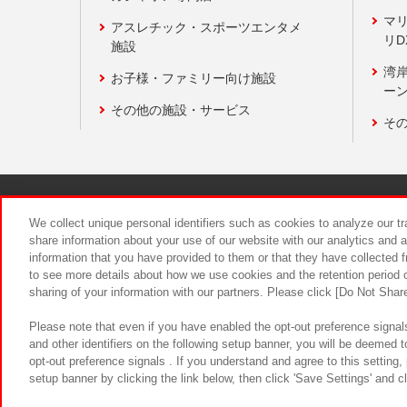
マ
アスレチック・スポーツエンタメ
リD
施設
湾
お子様・ファミリー向け施設
ーン
その他の施設・サービス
そ
関連会社
サステナビリティ
We collect unique personal identifiers such as cookies to analyze our t
share information about your use of our website with our analytics and 
information that you have provided to them or that they have collected f
食品のご提
to see more details about how we use cookies and the retention period o
sharing of your information with our partners. Please click [Do Not Shar
Please note that even if you have enabled the opt-out preference signals
and other identifiers on the following setup banner, you will be deemed 
opt-out preference signals . If you understand and agree to this setting
setup banner by clicking the link below, then click 'Save Settings' and c
©Bandai Namco Amusement Inc.
©Ba