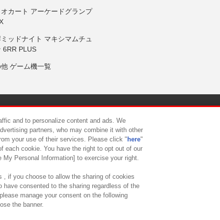
リオカート アーケードグランプ
X
岸ミッドナイト マキシマムチュ
 6RR PLUS
の他 ゲーム機一覧
サイトポリシー
プライバシーポリシー
ウェブアクセシビリティ方
raffic and to personalize content and ads. We
advertising partners, who may combine it with other
rom your use of their services. Please click "
here
"
供について
カスタマーハラスメント対応方針
よくあるご質問・
f each cookie. You have the right to opt out of our
e My Personal Information] to exercise your right.
 , if you choose to allow the sharing of cookies
to have consented to the sharing regardless of the
, please manage your consent on the following
lose the banner.
ndai Namco Amusement Lab Inc.
©Bandai Namco Experience Inc.
©HANAY