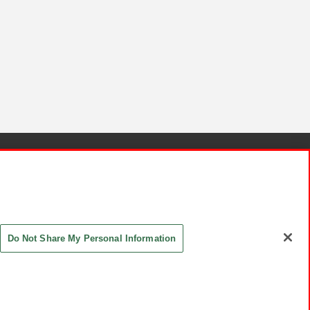
針と検証結果
お取引先さまとともに
お問い合わせ
Do Not Share My Personal Information
ASHIKI Co., Ltd. All Rights Reserved.