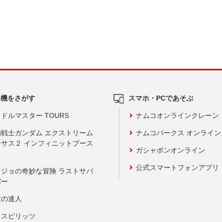
ム機をさがす
スマホ・PCであそぶ
ドルマスター TOURS
ナムコオンラインクレーン
動戦士ガンダム エクストリーム
ナムコパークス オンライ
ーサス２ インフィニットブース
ガシャポンオンライン
公式スマートフォンアプリ
ョジョの奇妙な冒険 ラストサバ
バー
鼓の達人
りスピリッツ