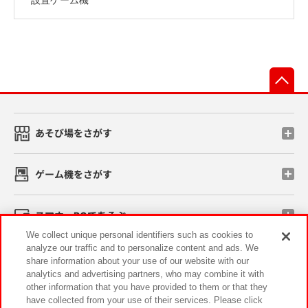
先
あそび場をさがす
ゲーム機をさがす
スマホ・PCであそぶ
We collect unique personal identifiers such as cookies to
analyze our traffic and to personalize content and ads. We
イベント・キャンペーン
share information about your use of our website with our
analytics and advertising partners, who may combine it with
other information that you have provided to them or that they
have collected from your use of their services. Please click