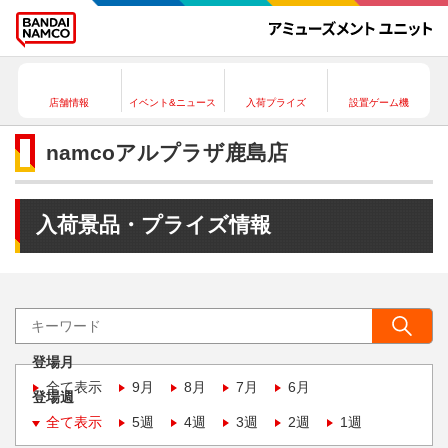
店舗情報
イベント&ニュース
入荷プライズ
設置ゲーム機
namcoアルプラザ鹿島店
入荷景品・プライズ情報
登場月
全て表示
9月
8月
7月
6月
登場週
全て表示
5週
4週
3週
2週
1週