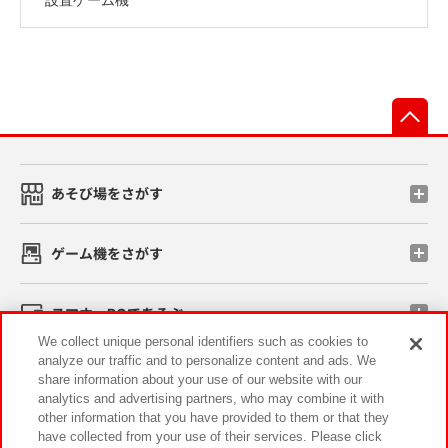
先
あそび場をさがす
ゲーム機をさがす
スマホ・PCであそぶ
We collect unique personal identifiers such as cookies to
analyze our traffic and to personalize content and ads. We
イベント・キャンペーン
share information about your use of our website with our
analytics and advertising partners, who may combine it with
other information that you have provided to them or that they
have collected from your use of their services. Please click