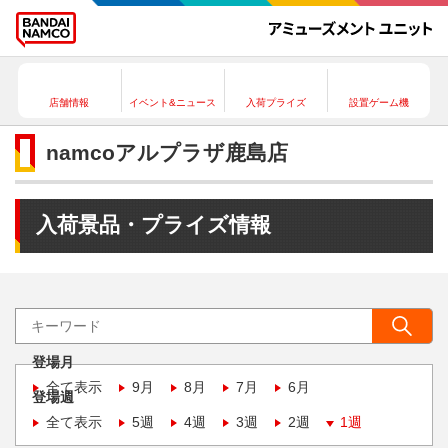
店舗情報
イベント&ニュース
入荷プライズ
設置ゲーム機
namcoアルプラザ鹿島店
入荷景品・プライズ情報
登場月
全て表示
9月
8月
7月
6月
登場週
全て表示
5週
4週
3週
2週
1週