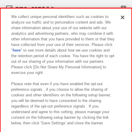
スマホ・PCであそぶ
We collect unique personal identifiers such as cookies to
analyze our traffic and to personalize content and ads. We
イベント・キャンペーン
share information about your use of our website with our
analytics and advertising partners, who may combine it with
other information that you have provided to them or that they
have collected from your use of their services. Please click
"
here
" to see more details about how we use cookies and
関連会社
サステナビリティ
サイトポリシー
the retention period of each cookie. You have the right to opt
out of our sharing of your information with our partners.
プライバシーポリシー
ウェブアクセシビリティ方針と検証結果
Please click [Do Not Share My Personal Information] to
exercise your right.
お取引先さまとともに
食品のご提供について
カスタマーハラスメント対応方針
よくあるご質問・お問い合わせ
Please note that even if you have enabled the opt-out
preference signals , if you choose to allow the sharing of
cookies and other identifiers on the following setup banner,
you will be deemed to have consented to the sharing
regardless of the opt-out preference signals . If you
understand and agree to this setting, please manage your
consent on the following setup banner by clicking the link
below, then click 'Save Settings' and close the banner.
©Bandai Namco Amusement Inc.