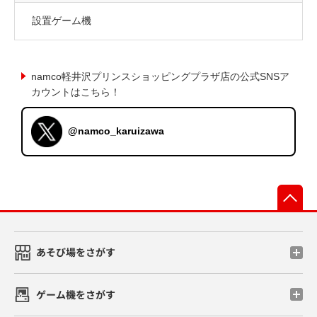
設置ゲーム機
namco軽井沢プリンスショッピングプラザ店の公式SNSア
カウントはこちら！
@namco_karuizawa
先
あそび場をさがす
ゲーム機をさがす