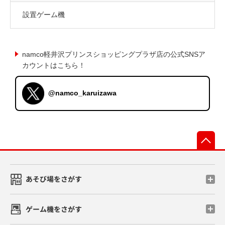
設置ゲーム機
namco軽井沢プリンスショッピングプラザ店の公式SNSア
カウントはこちら！
@namco_karuizawa
先
あそび場をさがす
ゲーム機をさがす