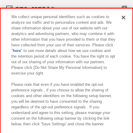
スマホ・PCであそぶ
We collect unique personal identifiers such as cookies to
analyze our traffic and to personalize content and ads. We
イベント・キャンペーン
share information about your use of our website with our
analytics and advertising partners, who may combine it with
other information that you have provided to them or that they
have collected from your use of their services. Please click
"
here
" to see more details about how we use cookies and
関連会社
サステナビリティ
サイトポリシー
the retention period of each cookie. You have the right to opt
out of our sharing of your information with our partners.
プライバシーポリシー
ウェブアクセシビリティ方針と検証結果
Please click [Do Not Share My Personal Information] to
exercise your right.
お取引先さまとともに
食品のご提供について
カスタマーハラスメント対応方針
よくあるご質問・お問い合わせ
Please note that even if you have enabled the opt-out
preference signals , if you choose to allow the sharing of
cookies and other identifiers on the following setup banner,
you will be deemed to have consented to the sharing
regardless of the opt-out preference signals . If you
understand and agree to this setting, please manage your
consent on the following setup banner by clicking the link
below, then click 'Save Settings' and close the banner.
©Bandai Namco Amusement Inc.