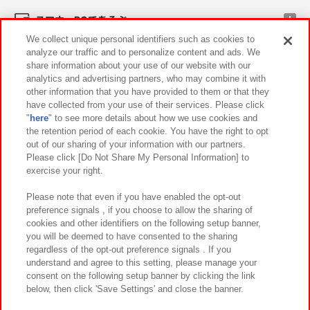
スマホ・PCであそぶ
We collect unique personal identifiers such as cookies to
analyze our traffic and to personalize content and ads. We
イベント・キャンペーン
share information about your use of our website with our
analytics and advertising partners, who may combine it with
other information that you have provided to them or that they
have collected from your use of their services. Please click
"
here
" to see more details about how we use cookies and
関連会社
サステナビリティ
サイトポリシー
the retention period of each cookie. You have the right to opt
out of our sharing of your information with our partners.
プライバシーポリシー
ウェブアクセシビリティ方針と検証結果
Please click [Do Not Share My Personal Information] to
exercise your right.
お取引先さまとともに
食品のご提供について
カスタマーハラスメント対応方針
よくあるご質問・お問い合わせ
Please note that even if you have enabled the opt-out
preference signals , if you choose to allow the sharing of
cookies and other identifiers on the following setup banner,
you will be deemed to have consented to the sharing
regardless of the opt-out preference signals . If you
understand and agree to this setting, please manage your
consent on the following setup banner by clicking the link
below, then click 'Save Settings' and close the banner.
©Bandai Namco Amusement Inc.