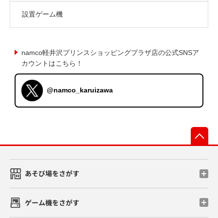
設置ゲーム機
namco軽井沢プリンスショッピングプラザ店の公式SNSア
カウントはこちら！
@namco_karuizawa
先
あそび場をさがす
ゲーム機をさがす