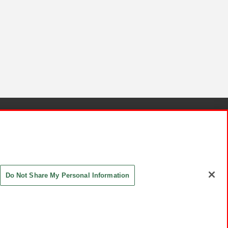
針と検証結果
お取引先さまとともに
お問い合わせ
Do Not Share My Personal Information
ASHIKI Co., Ltd. All Rights Reserved.