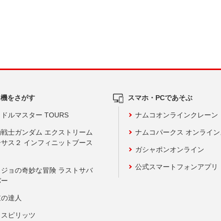
ム機をさがす
スマホ・PCであそぶ
ドルマスター TOURS
ナムコオンラインクレーン
動戦士ガンダム エクストリーム
ナムコパークス オンライ
ーサス２ インフィニットブース
ガシャポンオンライン
公式スマートフォンアプリ
ョジョの奇妙な冒険 ラストサバ
バー
鼓の達人
りスピリッツ