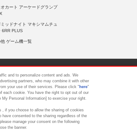
リオカート アーケードグランプ
X
岸ミッドナイト マキシマムチュ
 6RR PLUS
の他 ゲーム機一覧
サイトポリシー
プライバシーポリシー
ウェブアクセシビリティ方
raffic and to personalize content and ads. We
advertising partners, who may combine it with other
rom your use of their services. Please click "
here
"
供について
カスタマーハラスメント対応方針
よくあるご質問・
f each cookie. You have the right to opt out of our
e My Personal Information] to exercise your right.
 , if you choose to allow the sharing of cookies
to have consented to the sharing regardless of the
, please manage your consent on the following
lose the banner.
ndai Namco Amusement Lab Inc.
©Bandai Namco Experience Inc.
©HANAY